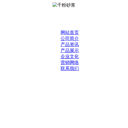
网站首页
公司简介
产品资讯
产品展示
企业文化
营销网络
联系我们