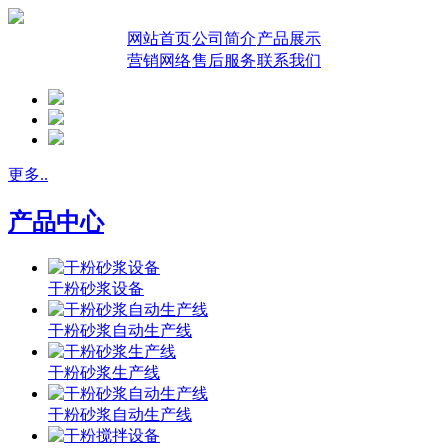
网站首页
公司简介
产品展示
营销网络
售后服务
联系我们
更多..
产品中心
干粉砂浆设备
干粉砂浆自动生产线
干粉砂浆生产线
干粉砂浆自动生产线