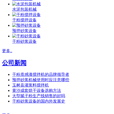
水泥包装机械
干粉搅拌设备
预拌砂浆设备
干粉砂浆设备
更多..
公司新闻
干粉质感漆搅拌机的品牌领导者
预拌砂浆机械使用时应注意哪些
玉树县灌浆料搅拌机
黄沙成套烘干设备选购方法
大型腻子粉生产线销售的好吗
干粉砂浆设备的国内外发展史