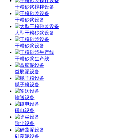
干粉砂浆搅拌设备
干粉砂浆设备
大型干粉砂浆设备
干粉砂浆设备
干粉砂浆生产线
益胶泥设备
腻子粉设备
输送设备
磁电设备
除尘设备
硅藻泥设备