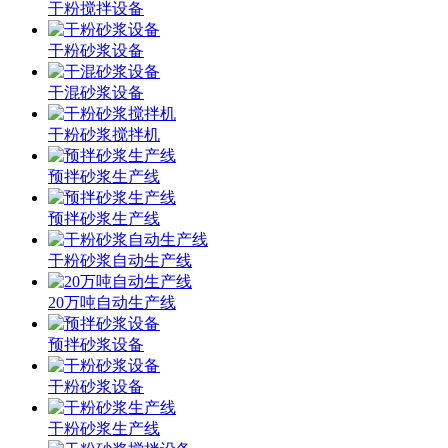
干粉搅拌设备
干粉砂浆设备
干混砂浆设备
干粉砂浆搅拌机
预拌砂浆生产线
预拌砂浆生产线
干粉砂浆自动生产线
20万吨自动生产线
预拌砂浆设备
干粉砂浆设备
干粉砂浆生产线